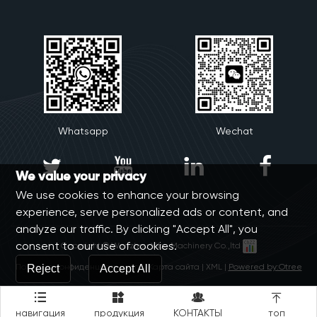
Whatsapp
Wechat




We value your privacy
We use cookies to enhance your browsing
experience, serve personalized ads or content, and
analyze our traffic. By clicking "Accept All", you
consent to our use of cookies.
Copyright © Wenzhou Yibo Machinery Co.,ltd
Политика конфиденциальности
|
Карта сайта
|
XML
|
Powered by:Otree
Reject
Accept All




навигация
продукция
КОНТАКТЫ
топ